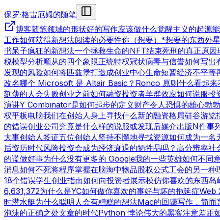
保罗·格雷厄姆的随笔
博客
随笔领域的形状
好的写作
应该做什么
觉醒主义的起源
能
工作
如何获得新想法
阅读的必要性
你（想要）*想要的东西
外
书呆子
疯狂的新想法
一个拯救生命的NFT
结束死刑的真正原因
税模型分析
顺从的四个象限
正统特权
冠状病毒与信誉
如何写出
发现的风险
如何将匹兹堡打造成创业中心
生命短暂
经济不平等
改名
哪个 Microsoft 是 Altair Basic？
Ronco 原则
什么看起来
刻薄的人会失败
创业之前
如何融资
投资者羊群效应
如何说服投
演讲
Y Combinator是如何起步的
定义财产
令人恐惧的雄心勃
权
平板电脑
我们在创始人身上寻找什么
新的融资格局
硅谷游览
的错误
创业公司究竟是什么样的
说服或发现
后媒介出版
N件事
大事
创始人签证
五位创始人
坚持不懈地寻找资源
如何成为一名
后资历时代
风险投资会成为经济衰退的牺牲品吗？
高分辨率社
的谎
做好事
为什么没有更多的 Google
我的一些英雄
如何不同
消息
如何不死
将程序掌握在脑海中
物品
股权公式
工会的另一种
18个错误
学生创业指南
如何向投资者展示
模仿你喜欢的东西
岛
6,631,372
为什么是YC
如何做你喜欢的事
好与坏的拖延症
Web 
时
潜水艇
为什么聪明人会有糟糕的想法
Mac的回歸
写作，简而
泡沫的正确之处
文章的时代
Python 悖论
伟大的黑客
注意差距