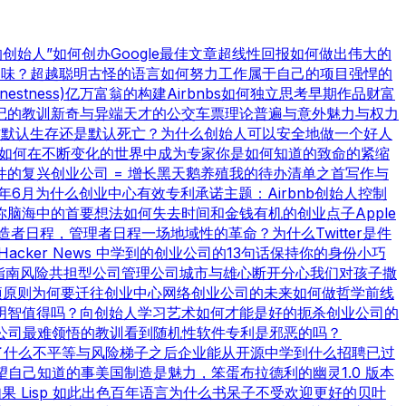
t的创始人”
如何创办Google
最佳文章
超线性回报
如何做出伟大的
品味？
超越聪明
古怪的语言
如何努力工作
属于自己的项目
强悍的
nestness)
亿万富翁的构建
Airbnbs
如何独立思考
早期作品
财富
记的教训
新奇与异端
天才的公交车票理论
普遍与意外
魅力与权力
作
默认生存还是默认死亡？
为什么创始人可以安全地做一个好人
如何在不断变化的世界中成为专家
你是如何知道的
致命的紧缩
件的复兴
创业公司 = 增长
黑天鹅养殖
我的待办清单之首
写作与
8年6月
为什么创业中心有效
专利承诺
主题：Airbnb
创始人控制
你脑海中的首要想法
如何失去时间和金钱
有机的创业点子
Apple
造者日程，管理者日程
一场地域性的革命？
为什么Twitter是件
Hacker News 中学到的
创业公司的13句话
保持你的身份小巧
指南
风险共担型公司管理公司
城市与雄心
断开分心
我们对孩子撒
项原则
为何要迁往创业中心
网络创业公司的未来
如何做哲学
前线
明智值得吗？
向创始人学习
艺术如何才能是好的
扼杀创业公司的
公司最难领悟的教训
看到随机性
软件专利是邪恶的吗？
了什么
不平等与风险
梯子之后
企业能从开源中学到什么
招聘已过
望自己知道的事
美国制造
是魅力，笨蛋
布拉德利的幽灵
1.0 版本
果 Lisp 如此出色
百年语言
为什么书呆子不受欢迎
更好的贝叶