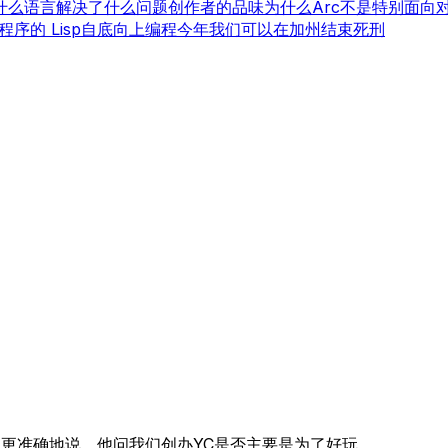
什么语言解决了什么问题
创作者的品味
为什么Arc不是特别面向
程序的 Lisp
自底向上编程
今年我们可以在加州结束死刑
。更准确地说，他问我们创办YC是否主要是为了好玩。