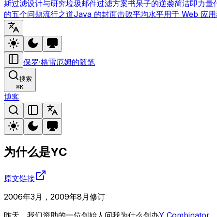
斯过滤
设计与研究
垃圾邮件过滤方案
书呆子的逆袭
简洁即力量
的五个问题
流行之道
Java 的封面
击败平均水平
用于 Web 应用
保罗·格雷厄姆的随笔
搜索
⌘
K
博客
为什么是YC
原文链接
2006年3月，2009年8月修订
昨天，我们资助的一位创始人问我为什么创办
Y Combinator