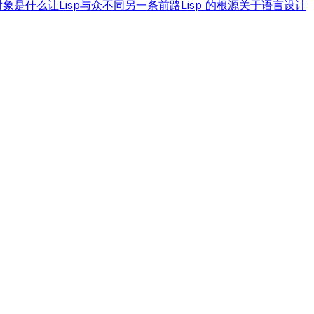
对象
是什么让Lisp与众不同
另一条前路
Lisp 的根源
关于语言设计