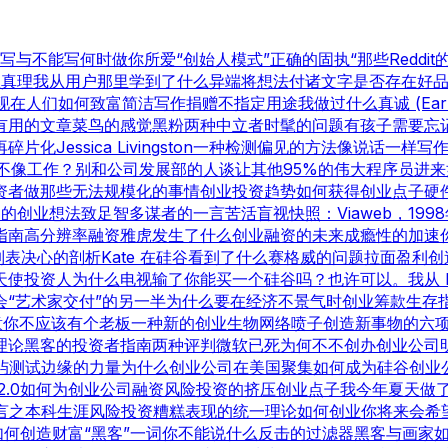
写与不能写
何时做你所爱
“创始人模式”
正确的固执
“那些Reddi
星真理
我从用户那里学到了什么
异端
将想法付诸文字
是否存在好
现在人们如何致富
简洁写作
捐赠不指定用途
我做过什么
真诚 (Ear
有用的文章
菜鸟的感觉
黑粉
两种中立者
时髦的问题
有孩子
需要忘
再碎片化
Jessica Livingston
一种检测偏见的方法
像说话一样写
不像工作？
别和公司发展部的人谈
让其他95%的伟大程序员进来
资者
做那些无法规模化的事情
创业投资趋势
如何获得创业点子
硬
勃的创业想法
致足智多谋者的一言
苦活盲视
快照：Viaweb，199
指南
高分辨率融资
雅虎发生了什么
创业融资的未来
成瘾性的加速
列表
决心的剖析
Kate 在硅谷看到了什么
赛格威的问题
拉面盈利
创
天使投资人
为什么电视输了
你能买一个硅谷吗？也许可以。
我从 
会
“艺术家交付”的另一半
为什么要在经济不景气时创业
筹款生存
意
你不应该有个老板
一种新的创业生物
网络喷子
创造新事物的六
理论
黑客的投资者指南
两种评判
微软已死
为何不不创办创业公司
屿测试
边缘的力量
为什么创业公司在美国聚集
如何成为硅谷
创业
2.0
如何为创业公司融资
风险投资的挤压
创业点子
我今年夏天做
言之
本科生涯
风险投资糟糕表现的统一理论
如何创业
你将来会希
如何创造财富
“黑客”一词
你不能说什么
反击的过滤器
黑客与画家
如