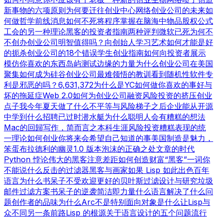
新事物的六项原则
为何要迁往创业中心
网络创业公司的未来
如
何做哲学
前线消息
如何不死
将程序掌握在脑海中
物品
股权公式
工会的另一种理论
黑客的投资者指南
两种评判
微软已死
为何不
不创办创业公司
明智值得吗？
向创始人学习
艺术如何才能是好
的
扼杀创业公司的18个错误
学生创业指南
如何向投资者展示
模仿你喜欢的东西
岛屿测试
边缘的力量
为什么创业公司在美国
聚集
如何成为硅谷
创业公司最难领悟的教训
看到随机性
软件专
利是邪恶的吗？
6,631,372
为什么是YC
如何做你喜欢的事
好与
坏的拖延症
Web 2.0
如何为创业公司融资
风险投资的挤压
创业
点子
我今年夏天做了什么
不平等与风险
梯子之后
企业能从开源
中学到什么
招聘已过时
潜水艇
为什么聪明人会有糟糕的想法
Mac的回歸
写作，简而言之
本科生涯
风险投资糟糕表现的统
一理论
如何创业
你将来会希望自己知道的事
美国制造
是魅力，
笨蛋
布拉德利的幽灵
1.0 版本
泡沫的正确之处
文章的时代
Python 悖论
伟大的黑客
注意差距
如何创造财富
“黑客”一词
你
不能说什么
反击的过滤器
黑客与画家
如果 Lisp 如此出色
百年
语言
为什么书呆子不受欢迎
更好的贝叶斯过滤
设计与研究
垃圾
邮件过滤方案
书呆子的逆袭
简洁即力量
什么语言解决了什么问
题
创作者的品味
为什么Arc不是特别面向对象
是什么让Lisp与
众不同
另一条前路
Lisp 的根源
关于语言设计的五个问题
流行