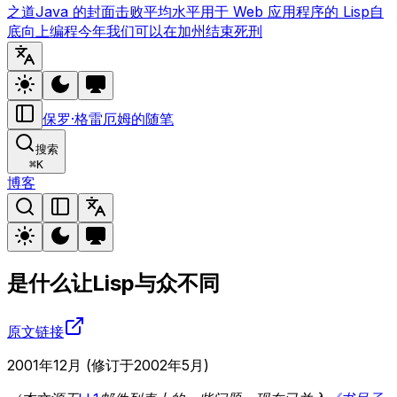
之道
Java 的封面
击败平均水平
用于 Web 应用程序的 Lisp
自
底向上编程
今年我们可以在加州结束死刑
保罗·格雷厄姆的随笔
搜索
⌘
K
博客
是什么让Lisp与众不同
原文链接
2001年12月 (修订于2002年5月)