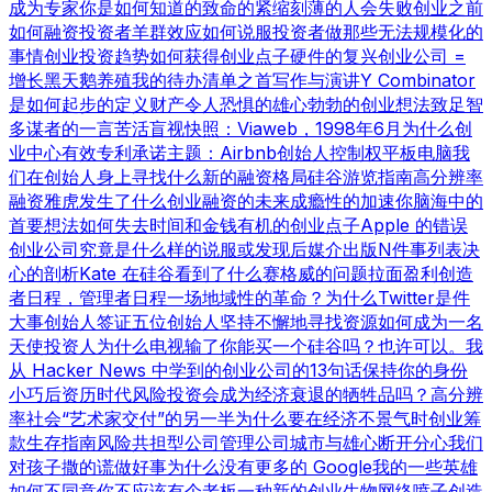
成为专家
你是如何知道的
致命的紧缩
刻薄的人会失败
创业之前
如何融资
投资者羊群效应
如何说服投资者
做那些无法规模化的
事情
创业投资趋势
如何获得创业点子
硬件的复兴
创业公司 =
增长
黑天鹅养殖
我的待办清单之首
写作与演讲
Y Combinator
是如何起步的
定义财产
令人恐惧的雄心勃勃的创业想法
致足智
多谋者的一言
苦活盲视
快照：Viaweb，1998年6月
为什么创
业中心有效
专利承诺
主题：Airbnb
创始人控制权
平板电脑
我
们在创始人身上寻找什么
新的融资格局
硅谷游览指南
高分辨率
融资
雅虎发生了什么
创业融资的未来
成瘾性的加速
你脑海中的
首要想法
如何失去时间和金钱
有机的创业点子
Apple 的错误
创业公司究竟是什么样的
说服或发现
后媒介出版
N件事列表
决
心的剖析
Kate 在硅谷看到了什么
赛格威的问题
拉面盈利
创造
者日程，管理者日程
一场地域性的革命？
为什么Twitter是件
大事
创始人签证
五位创始人
坚持不懈地寻找资源
如何成为一名
天使投资人
为什么电视输了
你能买一个硅谷吗？也许可以。
我
从 Hacker News 中学到的
创业公司的13句话
保持你的身份
小巧
后资历时代
风险投资会成为经济衰退的牺牲品吗？
高分辨
率社会
“艺术家交付”的另一半
为什么要在经济不景气时创业
筹
款生存指南
风险共担型公司管理公司
城市与雄心
断开分心
我们
对孩子撒的谎
做好事
为什么没有更多的 Google
我的一些英雄
如何不同意
你不应该有个老板
一种新的创业生物
网络喷子
创造