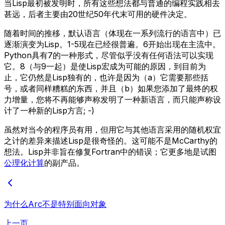
当Lisp最初被发明时，所有这些想法都与普通的编程实践相去
甚远，后者主要由20世纪50年代末可用的硬件决定。
随着时间的推移，默认语言（体现在一系列流行的语言中）已
逐渐演变为Lisp。1-5现在已经很普遍。6开始出现在主流中。
Python具有7的一种形式，尽管似乎没有任何语法可以实现
它。8（与9一起）是使Lisp宏成为可能的原因，到目前为
止，它仍然是Lisp独有的，也许是因为（a）它需要那些括
号，或者同样糟糕的东西，并且（b）如果您添加了最终的权
力增量，您将不再能够声称发明了一种新语言，而只能声称设
计了一种新的Lisp方言; -)
虽然对当今的程序员有用，但用它与其他语言采用的随机权宜
之计的差异来描述Lisp是很奇怪的。这可能不是McCarthy的
想法。Lisp并非旨在修复Fortran中的错误；它更多地是试图
公理化计算
的副产品。
为什么Arc不是特别面向对象
上一页