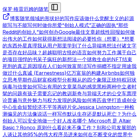
保罗·格雷厄姆的随笔
博客
随笔领域的形状
好的写作
应该做什么
觉醒主义的起源
能写与不能写
何时做你所爱
“创始人模式”
正确的固执
“那些
Reddit的创始人”
如何创办Google
最佳文章
超线性回报
如何做
出伟大的工作
如何获得新想法
阅读的必要性
你（想要）*想要
的东西
外星真理
我从用户那里学到了什么
异端
将想法付诸文字
是否存在好品味？
超越聪明
古怪的语言
如何努力工作
属于自己
的项目
强悍的书呆子
疯狂的新想法
一个拯救生命的NFT
结束
死刑的真正原因
现在人们如何致富
简洁写作
捐赠不指定用途
我
做过什么
真诚 (Earnestness)
亿万富翁的构建
Airbnbs
如何独
立思考
早期作品
财富税模型分析
顺从的四个象限
正统特权
冠状
病毒与信誉
如何写出有用的文章
菜鸟的感觉
黑粉
两种中立者
时
髦的问题
有孩子
需要忘记的教训
新奇与异端
天才的公交车票理
论
普遍与意外
魅力与权力
发现的风险
如何将匹兹堡打造成创业
中心
生命短暂
经济不平等
再碎片化
Jessica Livingston
一种检
测偏见的方法
像说话一样写作
默认生存还是默认死亡？
为什么
创始人可以安全地做一个好人
改名
哪个 Microsoft 是 Altair
Basic？
Ronco 原则
什么看起来不像工作？
别和公司发展部的
人谈
让其他95%的伟大程序员进来
如何在不断变化的世界中