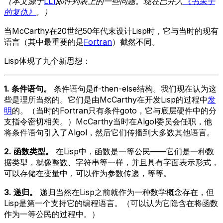
（本文源于
LL1
邮件列表上的一些问题。现在已并入
《书呆子
的复仇》
。）
当McCarthy在20世纪50年代末设计Lisp时，它与当时的现有
语言（其中最重要的是
Fortran
）截然不同。
Lisp体现了九个新思想：
1. 条件语句。
条件语句是if-then-else结构。我们现在认为这
些是理所当然的。它们是由McCarthy在开发Lisp的过程中
发
明
的。（当时的Fortran只有条件goto，它与底层硬件中的分
支指令密切相关。）McCarthy当时在Algol委员会任职，他
将条件语句引入了Algol，然后它们传播到大多数其他语言。
2. 函数类型。
在Lisp中，函数是一等公民——它们是一种数
据类型，就像整数、字符串等一样，并且具有字面表示形式，
可以存储在变量中，可以作为参数传递，等等。
3. 递归。
递归当然在Lisp之前就作为一种数学概念存在，但
Lisp是第一个支持它的编程语言。（可以认为它隐含在将函数
作为一等公民的过程中。）