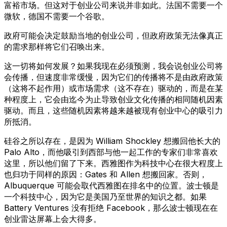
富裕市场。但这对于创业公司来说并非如此。法国不需要一个
微软，德国不需要一个谷歌。
政府可能会决定鼓励当地的创业公司，但政府政策无法像真正
的需求那样将它们召唤出来。
这一切将如何发展？如果我现在必须预测，我会说创业公司将
会传播，但速度非常缓慢，因为它们的传播将不是由政府政策
（这将不起作用）或市场需求（这不存在）驱动的，而是在某
种程度上，它会由迄今为止导致创业文化传播的相同随机因素
驱动。而且，这些随机因素将越来越被现有创业中心的吸引力
所抵消。
硅谷之所以存在，是因为 William Shockley 想搬回他长大的
Palo Alto，而他吸引到西部与他一起工作的专家们非常喜欢
这里，所以他们留了下来。西雅图作为科技中心在很大程度上
也归功于同样的原因：Gates 和 Allen 想搬回家。否则，
Albuquerque 可能会取代西雅图在排名中的位置。波士顿是
一个科技中心，因为它是美国乃至世界的知识之都。如果
Battery Ventures 没有拒绝 Facebook，那么波士顿现在在
创业雷达屏幕上会大得多。