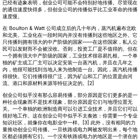
已经有迹象表明，创业公司可能不会特别好地传播。尽管现在
的通信速度快得多，但创业公司的传播似乎比工业革命的传播
速度慢。
在 Boulton & Watt 公司成立后的几十年内，蒸汽机遍布北欧
和北美。工业化在一段时间内并没有传播到这些地区之外。它
只传播到拥有强大的中产阶级的国家——在这些国家，私人公
民可以发财而不会被没收。否则，投资工厂是不值得的。但在
一个拥有强大中产阶级的国家，工业技术很容易扎根。一个单
独的矿主或工厂主可以决定安装一台蒸汽机，并且在几年之
内，他很可能找到当地人来为他制造一台。因此，蒸汽机传播
得很快。它们传播得很广泛，因为矿山和工厂的位置是由河
流、港口和原材料来源等特征决定的。[2]
创业公司似乎没有那么容易传播，部分原因是它们更多的是一
种社会现象而不是技术现象，部分原因是它们与地理位置无
关。一个单独的欧洲制造商可以引进工业技术，并且它们可以
很好地工作。这在创业公司中似乎不太奏效：你需要一个专业
知识社区，就像你在电影业中一样。[3] 此外，没有相同的力
量推动创业公司传播。一旦铁路或电力网被发明出来，每个地
区都必须拥有它们。一个没有铁路或电力的地区是一个潜在的