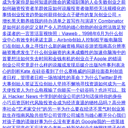
成为专家
你是如何知道的
致命的紧缩
刻薄的人会失败
创业之前
如何融资
投资者羊群效应
如何说服投资者
做那些无法规模化的
事情
创业投资趋势
如何获得创业点子
硬件的复兴
创业公司 =
增长
黑天鹅养殖
我的待办清单之首
写作与演讲
Y Combinator
是如何起步的
定义财产
令人恐惧的雄心勃勃的创业想法
致足智
多谋者的一言
苦活盲视
快照：Viaweb，1998年6月
为什么创
业中心有效
专利承诺
主题：Airbnb
创始人控制权
平板电脑
我
们在创始人身上寻找什么
新的融资格局
硅谷游览指南
高分辨率
融资
雅虎发生了什么
创业融资的未来
成瘾性的加速
你脑海中的
首要想法
如何失去时间和金钱
有机的创业点子
Apple 的错误
创业公司究竟是什么样的
说服或发现
后媒介出版
N件事列表
决
心的剖析
Kate 在硅谷看到了什么
赛格威的问题
拉面盈利
创造
者日程，管理者日程
一场地域性的革命？
为什么Twitter是件
大事
创始人签证
五位创始人
坚持不懈地寻找资源
如何成为一名
天使投资人
为什么电视输了
你能买一个硅谷吗？也许可以。
我
从 Hacker News 中学到的
创业公司的13句话
保持你的身份
小巧
后资历时代
风险投资会成为经济衰退的牺牲品吗？
高分辨
率社会
“艺术家交付”的另一半
为什么要在经济不景气时创业
筹
款生存指南
风险共担型公司管理公司
城市与雄心
断开分心
我们
对孩子撒的谎
做好事
为什么没有更多的 Google
我的一些英雄
如何不同意
你不应该有个老板
一种新的创业生物
网络喷子
创造