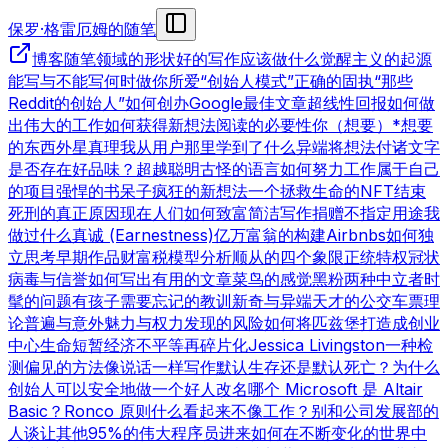
保罗·格雷厄姆的随笔
博客
随笔领域的形状
好的写作
应该做什么
觉醒主义的起源
能写与不能写
何时做你所爱
“创始人模式”
正确的固执
“那些
Reddit的创始人”
如何创办Google
最佳文章
超线性回报
如何做
出伟大的工作
如何获得新想法
阅读的必要性
你（想要）*想要
的东西
外星真理
我从用户那里学到了什么
异端
将想法付诸文字
是否存在好品味？
超越聪明
古怪的语言
如何努力工作
属于自己
的项目
强悍的书呆子
疯狂的新想法
一个拯救生命的NFT
结束
死刑的真正原因
现在人们如何致富
简洁写作
捐赠不指定用途
我
做过什么
真诚 (Earnestness)
亿万富翁的构建
Airbnbs
如何独
立思考
早期作品
财富税模型分析
顺从的四个象限
正统特权
冠状
病毒与信誉
如何写出有用的文章
菜鸟的感觉
黑粉
两种中立者
时
髦的问题
有孩子
需要忘记的教训
新奇与异端
天才的公交车票理
论
普遍与意外
魅力与权力
发现的风险
如何将匹兹堡打造成创业
中心
生命短暂
经济不平等
再碎片化
Jessica Livingston
一种检
测偏见的方法
像说话一样写作
默认生存还是默认死亡？
为什么
创始人可以安全地做一个好人
改名
哪个 Microsoft 是 Altair
Basic？
Ronco 原则
什么看起来不像工作？
别和公司发展部的
人谈
让其他95%的伟大程序员进来
如何在不断变化的世界中