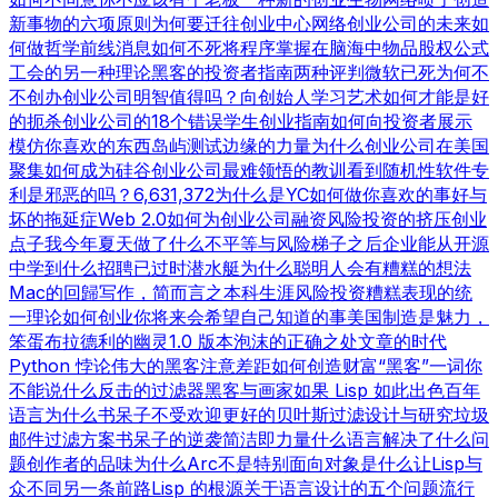
新事物的六项原则
为何要迁往创业中心
网络创业公司的未来
如
何做哲学
前线消息
如何不死
将程序掌握在脑海中
物品
股权公式
工会的另一种理论
黑客的投资者指南
两种评判
微软已死
为何不
不创办创业公司
明智值得吗？
向创始人学习
艺术如何才能是好
的
扼杀创业公司的18个错误
学生创业指南
如何向投资者展示
模仿你喜欢的东西
岛屿测试
边缘的力量
为什么创业公司在美国
聚集
如何成为硅谷
创业公司最难领悟的教训
看到随机性
软件专
利是邪恶的吗？
6,631,372
为什么是YC
如何做你喜欢的事
好与
坏的拖延症
Web 2.0
如何为创业公司融资
风险投资的挤压
创业
点子
我今年夏天做了什么
不平等与风险
梯子之后
企业能从开源
中学到什么
招聘已过时
潜水艇
为什么聪明人会有糟糕的想法
Mac的回歸
写作，简而言之
本科生涯
风险投资糟糕表现的统
一理论
如何创业
你将来会希望自己知道的事
美国制造
是魅力，
笨蛋
布拉德利的幽灵
1.0 版本
泡沫的正确之处
文章的时代
Python 悖论
伟大的黑客
注意差距
如何创造财富
“黑客”一词
你
不能说什么
反击的过滤器
黑客与画家
如果 Lisp 如此出色
百年
语言
为什么书呆子不受欢迎
更好的贝叶斯过滤
设计与研究
垃圾
邮件过滤方案
书呆子的逆袭
简洁即力量
什么语言解决了什么问
题
创作者的品味
为什么Arc不是特别面向对象
是什么让Lisp与
众不同
另一条前路
Lisp 的根源
关于语言设计的五个问题
流行