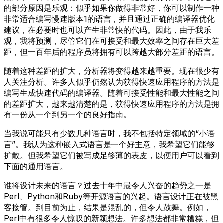
的部分原因是乐观：似乎如果你做得非常好，你可以制作一种
非常适合编写慢速版本1的语言，并且通过正确的编译器优化
建议，在必要时也可以产生非常快的代码。因此，由于我乐
观，我将预测，尽管它们在可接受和最大效率之间存在巨大差
距，但一百年后的程序员将拥有可以跨越大部分差距的语言。
随着这种差距的扩大，分析器将变得越来越重要。现在很少有
人关注分析。许多人似乎仍然认为获得快速应用程序的方法是
编写生成快速代码的编译器。随着可接受性能和最大性能之间
的差距扩大，越来越清楚的是，获得快速应用程序的方法是拥
有一份从一个到另一个的良好指南。
当我说可能只有少数几种语言时，我不包括特定领域的“小语
言”。我认为这种嵌入式语言是一个好主意，我希望它们能够
扩散。但我希望它们被写成足够薄的表皮，以便用户可以看到
下面的通用语言。
谁将设计未来的语言？过去十年中最令人兴奋的趋势之一是
Perl、Python和Ruby等开源语言的兴起。语言设计正在被黑
客接管。到目前为止，结果是混乱的，但令人鼓舞。例如，
Perl中有很多令人惊叹的新颖想法。许多想法都非常糟糕，但