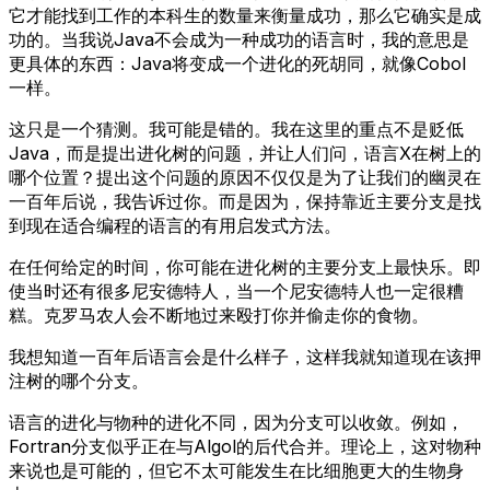
它才能找到工作的本科生的数量来衡量成功，那么它确实是成
功的。当我说Java不会成为一种成功的语言时，我的意思是
更具体的东西：Java将变成一个进化的死胡同，就像Cobol
一样。
这只是一个猜测。我可能是错的。我在这里的重点不是贬低
Java，而是提出进化树的问题，并让人们问，语言X在树上的
哪个位置？提出这个问题的原因不仅仅是为了让我们的幽灵在
一百年后说，我告诉过你。而是因为，保持靠近主要分支是找
到现在适合编程的语言的有用启发式方法。
在任何给定的时间，你可能在进化树的主要分支上最快乐。即
使当时还有很多尼安德特人，当一个尼安德特人也一定很糟
糕。克罗马农人会不断地过来殴打你并偷走你的食物。
我想知道一百年后语言会是什么样子，这样我就知道现在该押
注树的哪个分支。
语言的进化与物种的进化不同，因为分支可以收敛。例如，
Fortran分支似乎正在与Algol的后代合并。理论上，这对物种
来说也是可能的，但它不太可能发生在比细胞更大的生物身