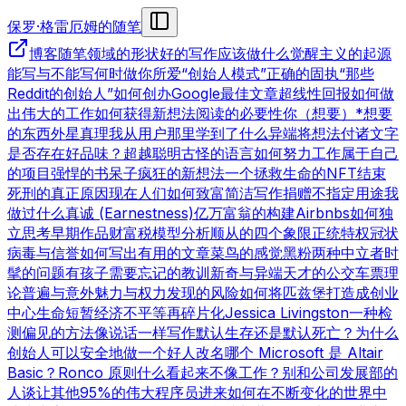
保罗·格雷厄姆的随笔
博客
随笔领域的形状
好的写作
应该做什么
觉醒主义的起源
能写与不能写
何时做你所爱
“创始人模式”
正确的固执
“那些
Reddit的创始人”
如何创办Google
最佳文章
超线性回报
如何做
出伟大的工作
如何获得新想法
阅读的必要性
你（想要）*想要
的东西
外星真理
我从用户那里学到了什么
异端
将想法付诸文字
是否存在好品味？
超越聪明
古怪的语言
如何努力工作
属于自己
的项目
强悍的书呆子
疯狂的新想法
一个拯救生命的NFT
结束
死刑的真正原因
现在人们如何致富
简洁写作
捐赠不指定用途
我
做过什么
真诚 (Earnestness)
亿万富翁的构建
Airbnbs
如何独
立思考
早期作品
财富税模型分析
顺从的四个象限
正统特权
冠状
病毒与信誉
如何写出有用的文章
菜鸟的感觉
黑粉
两种中立者
时
髦的问题
有孩子
需要忘记的教训
新奇与异端
天才的公交车票理
论
普遍与意外
魅力与权力
发现的风险
如何将匹兹堡打造成创业
中心
生命短暂
经济不平等
再碎片化
Jessica Livingston
一种检
测偏见的方法
像说话一样写作
默认生存还是默认死亡？
为什么
创始人可以安全地做一个好人
改名
哪个 Microsoft 是 Altair
Basic？
Ronco 原则
什么看起来不像工作？
别和公司发展部的
人谈
让其他95%的伟大程序员进来
如何在不断变化的世界中