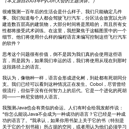
（本文源自2003年PyCon大会的主题演讲。）
很难预测一百年后的生活会是什么样子。我们只能确定几件
事。我们知道每个人都会驾驶飞行汽车，分区法会放宽以允许
建造数百层高的建筑物，大部分时间将是黑暗的，而且所有女
性都将接受武术训练。在这里，我想聚焦于这幅图景中的一个
细节。他们将使用什么样的编程语言来编写控制这些飞行汽车
的软件？
思考这个问题很有价值，倒不是因为我们真的会使用这些语
言，而是因为，如果我们幸运的话，我们将使用从现在到那时
这段路径上的语言。
我认为，像物种一样，语言会形成进化树，到处都有死胡同分
支。我们已经可以看到这种情况正在发生。Cobol，尽管曾经
很流行，但似乎没有任何智力上的后代。它是一个进化的死胡
同——一种尼安德特人语言。
我预测Java也会有类似的命运。人们有时会给我发邮件说：
“你怎么能说Java不会成为一种成功的语言？它已经是一种成
功的语言了。”我承认，如果你用书架上关于它的书（特别是
关于它的个别书籍）所占据的空间，或者用认为他们必须学习