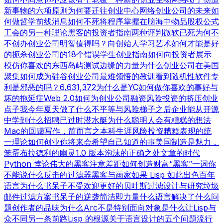
新事物的六项原则
为何要迁往创业中心
网络创业公司的未来
如
何做哲学
前线消息
如何不死
将程序掌握在脑海中
物品
股权公式
工会的另一种理论
黑客的投资者指南
两种评判
微软已死
为何不
不创办创业公司
明智值得吗？
向创始人学习
艺术如何才能是好
的
扼杀创业公司的18个错误
学生创业指南
如何向投资者展示
模仿你喜欢的东西
岛屿测试
边缘的力量
为什么创业公司在美国
聚集
如何成为硅谷
创业公司最难领悟的教训
看到随机性
软件专
利是邪恶的吗？
6,631,372
为什么是YC
如何做你喜欢的事
好与
坏的拖延症
Web 2.0
如何为创业公司融资
风险投资的挤压
创业
点子
我今年夏天做了什么
不平等与风险
梯子之后
企业能从开源
中学到什么
招聘已过时
潜水艇
为什么聪明人会有糟糕的想法
Mac的回歸
写作，简而言之
本科生涯
风险投资糟糕表现的统
一理论
如何创业
你将来会希望自己知道的事
美国制造
是魅力，
笨蛋
布拉德利的幽灵
1.0 版本
泡沫的正确之处
文章的时代
Python 悖论
伟大的黑客
注意差距
如何创造财富
“黑客”一词
你
不能说什么
反击的过滤器
黑客与画家
如果 Lisp 如此出色
百年
语言
为什么书呆子不受欢迎
更好的贝叶斯过滤
设计与研究
垃圾
邮件过滤方案
书呆子的逆袭
简洁即力量
什么语言解决了什么问
题
创作者的品味
为什么Arc不是特别面向对象
是什么让Lisp与
众不同
另一条前路
Lisp 的根源
关于语言设计的五个问题
流行