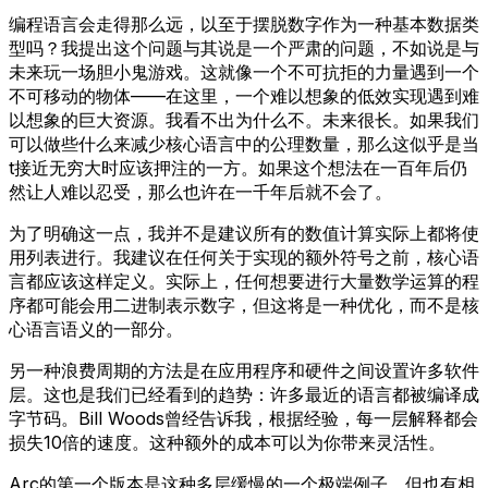
编程语言会走得那么远，以至于摆脱数字作为一种基本数据类
型吗？我提出这个问题与其说是一个严肃的问题，不如说是与
未来玩一场胆小鬼游戏。这就像一个不可抗拒的力量遇到一个
不可移动的物体——在这里，一个难以想象的低效实现遇到难
以想象的巨大资源。我看不出为什么不。未来很长。如果我们
可以做些什么来减少核心语言中的公理数量，那么这似乎是当
t接近无穷大时应该押注的一方。如果这个想法在一百年后仍
然让人难以忍受，那么也许在一千年后就不会了。
为了明确这一点，我并不是建议所有的数值计算实际上都将使
用列表进行。我建议在任何关于实现的额外符号之前，核心语
言都应该这样定义。实际上，任何想要进行大量数学运算的程
序都可能会用二进制表示数字，但这将是一种优化，而不是核
心语言语义的一部分。
另一种浪费周期的方法是在应用程序和硬件之间设置许多软件
层。这也是我们已经看到的趋势：许多最近的语言都被编译成
字节码。Bill Woods曾经告诉我，根据经验，每一层解释都会
损失10倍的速度。这种额外的成本可以为你带来灵活性。
Arc的第一个版本是这种多层缓慢的一个极端例子，但也有相