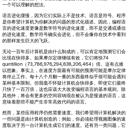
一个可以理解的想法。
语言进化缓慢，因为它们实际上不是技术。语言是符号。程序
是你希望计算机为你解决的问题的形式化描述。因此，编程语
言的进化速度更像是数学符号的进化速度，而不是交通或通信
的进化速度。数学符号确实会进化，但不会像你在技术中看到
的那样发生巨大的飞跃。
无论一百年后计算机是由什么制成的，可以肯定地预测它们会
比现在快得多。如果摩尔定律继续有效，它们将快74
quintillion（73,786,976,294,838,206,464）倍。这有点难
以想象。事实上，在速度方面最有可能的预测可能是摩尔定律
将停止工作。每十八个月翻一番的东西最终似乎很可能会遇到
某种基本限制。但我毫不怀疑计算机会快得多。即使它们最终
只快了一百万倍，这也应该大大改变编程语言的基本规则。除
其他外，将会有更多的空间容纳现在被认为是慢速的语言，这
意味着那些不能产生非常高效代码的语言。
然而，某些应用程序仍然需要速度。我们希望用计算机解决的
一些问题是由计算机创造的；例如，你必须处理视频图像的速
度取决于另一台计算机生成它们的速度。还有另一类问题，它