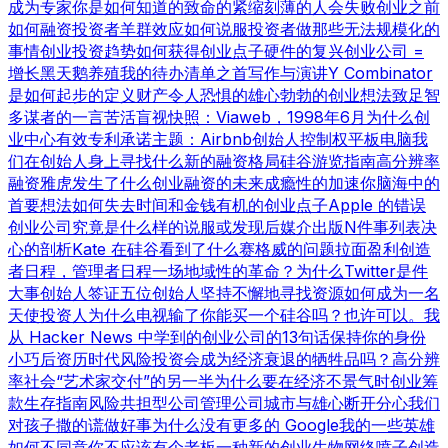
成为专家
你是如何知道的
致命的紧缩
刻薄的人会失败
创业之前
如何融资
投资者羊群效应
如何说服投资者
做那些无法规模化的
事情
创业投资趋势
如何获得创业点子
硬件的复兴
创业公司 =
增长
黑天鹅养殖
我的待办清单之首
写作与演讲
Y Combinator
是如何起步的
定义财产
令人恐惧的雄心勃勃的创业想法
致足智
多谋者的一言
苦活盲视
快照：Viaweb，1998年6月
为什么创
业中心有效
专利承诺
主题：Airbnb
创始人控制权
平板电脑
我
们在创始人身上寻找什么
新的融资格局
硅谷游览指南
高分辨率
融资
雅虎发生了什么
创业融资的未来
成瘾性的加速
你脑海中的
首要想法
如何失去时间和金钱
有机的创业点子
Apple 的错误
创业公司究竟是什么样的
说服或发现
后媒介出版
N件事列表
决
心的剖析
Kate 在硅谷看到了什么
赛格威的问题
拉面盈利
创造
者日程，管理者日程
一场地域性的革命？
为什么Twitter是件
大事
创始人签证
五位创始人
坚持不懈地寻找资源
如何成为一名
天使投资人
为什么电视输了
你能买一个硅谷吗？也许可以。
我
从 Hacker News 中学到的
创业公司的13句话
保持你的身份
小巧
后资历时代
风险投资会成为经济衰退的牺牲品吗？
高分辨
率社会
“艺术家交付”的另一半
为什么要在经济不景气时创业
筹
款生存指南
风险共担型公司管理公司
城市与雄心
断开分心
我们
对孩子撒的谎
做好事
为什么没有更多的 Google
我的一些英雄
如何不同意
你不应该有个老板
一种新的创业生物
网络喷子
创造