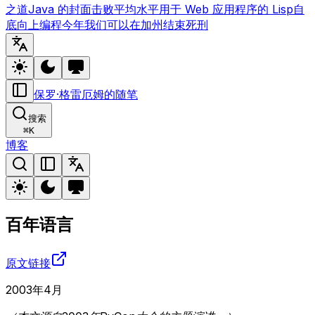
之道
Java 的封面
击败平均水平
用于 Web 应用程序的 Lisp
自
底向上编程
今年我们可以在加州结束死刑
保罗·格雷厄姆的随笔
搜索
⌘
K
博客
百年语言
原文链接
2003年4月