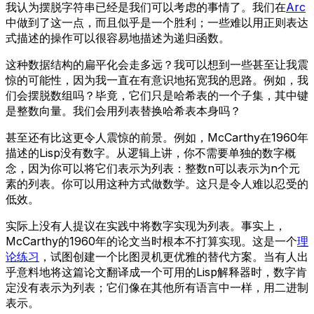
我认为摆脱字符串已经是我们可以考虑的事情了。我们在
Arc
中做到了这一点，而且似乎是一个胜利；一些难以用正则表达
式描述的操作可以很容易地描述为递归函数。
这种数据结构的扁平化会走多远？我可以想到一些甚至让我震
惊的可能性，因为我一直在有意识地拓宽我的思路。例如，我
们会摆脱数组吗？毕竟，它们只是哈希表的一个子集，其中键
是整数向量。我们会用列表替换哈希表本身吗？
甚至还有比这更令人震惊的前景。例如，McCarthy在1960年
描述的Lisp没有数字。从逻辑上讲，你不需要单独的数字概
念，因为你可以将它们表示为列表：整数n可以表示为n个元
素的列表。你可以用这种方式做数学。这只是令人难以忍受的
低效。
实际上没有人提议在实践中将数字实现为列表。事实上，
McCarthy的1960年的论文当时根本不打算实现。这是一个
理
论练习
，试图创建一个比图灵机更优雅的替代方案。当有人出
乎意料地将这篇论文翻译成一个可用的Lisp解释器时，数字肯
定没有表示为列表；它们像在其他所有语言中一样，用二进制
表示。