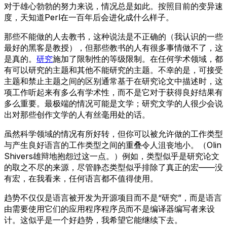
对于雄心勃勃的努力来说，情况总是如此。按照目前的变异速
度，天知道Perl在一百年后会进化成什么样子。
那些不能做的人去教书，这种说法是不正确的（我认识的一些
最好的黑客是教授），但那些教书的人有很多事情做不了，这
是真的。
研究
施加了限制性的等级限制。在任何学术领域，都
有可以研究的主题和其他不能研究的主题。不幸的是，可接受
主题和禁止主题之间的区别通常基于在研究论文中描述时，这
项工作听起来有多么有学术性，而不是它对于获得良好结果有
多么重要。最极端的情况可能是文学；研究文学的人很少会说
出对那些创作文学的人有丝毫用处的话。
虽然科学领域的情况有所好转，但你可以被允许做的工作类型
与产生良好语言的工作类型之间的重叠令人沮丧地小。（Olin
Shivers雄辩地抱怨过这一点。）例如，类型似乎是研究论文
的取之不尽的来源，尽管静态类型似乎排除了真正的宏——没
有宏，在我看来，任何语言都不值得使用。
趋势不仅仅是语言被开发为开源项目而不是“研究”，而是语言
由需要使用它们的应用程序程序员而不是编译器编写者来设
计。这似乎是一个好趋势，我希望它能继续下去。