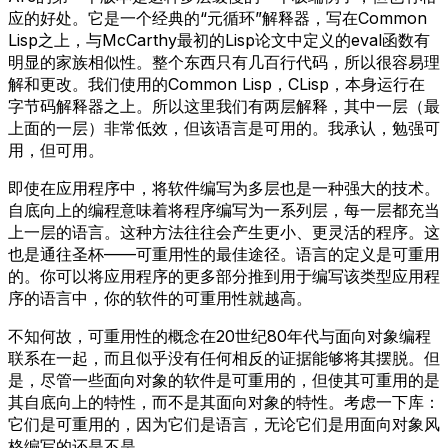
应的好处。它是一个经典的“元循环”解释器，写在Common
Lisp之上，与McCarthy最初的Lisp论文中定义的eval函数有
明显的家族相似性。整个东西只有几百行代码，所以很容易理
解和更改。我们使用的Common Lisp，CLisp，本身运行在
字节码解释器之上。所以这里我们有两层解释，其中一层（最
上面的一层）非常低效，但该语言是可用的。我承认，勉强可
用，但可用。
即使在应用程序中，将软件编写为多层也是一种强大的技术。
自底向上的编程意味着将程序编写为一系列层，每一层都充当
上一层的语言。这种方法往往会产生更小、更灵活的程序。这
也是通往圣杯——可重用性的最佳途径。语言的定义是可重用
的。你可以将应用程序的更多部分推到用于编写该类型应用程
序的语言中，你的软件的可重用性就越高。
不知何故，可重用性的概念在20世纪80年代与面向对象编程
联系在一起，而且似乎没有任何相反的证据能够将其摆脱。但
是，尽管一些面向对象的软件是可重用的，但使其可重用的是
其自底向上的特性，而不是其面向对象的特性。考虑一下库：
它们是可重用的，因为它们是语言，无论它们是用面向对象风
格编写的还是不是。