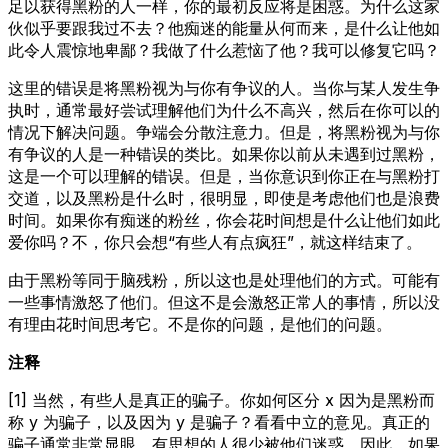
足以获得黑粉的人一样，你的最初反应将是困惑。为什么这家
伙似乎要跟我过不去？他痴迷的能量从何而来，是什么让他如
此令人震惊地卑鄙？我做了什么惹恼了他？我可以修复它吗？
这里的错误是将黑粉视为与你有争议的人。当你与某人发生争
执时，通常最好尝试理解他们为什么不高兴，然后在你可以的
情况下解决问题。争端会分散注意力。但是，将黑粉视为与你
有争议的人是一种错误的类比。如果你以前从未遇到过黑粉，
这是一个可以理解的错误。但是，当你意识到你正在与黑粉打
交道，以及黑粉是什么时，很明显，即使是考虑他们也是浪费
时间。如果你有痴迷的粉丝，你会花时间想是什么让他们如此
爱你吗？不，你只会想“有些人有点疯狂”，就这样结束了。
由于黑粉等同于脑残粉，所以这也是处理他们的方式。可能有
一些事情激怒了他们。但这不是会激怒正常人的事情，所以没
有理由花时间思考它。不是你的问题，是他们的问题。
注释
[1] 当然，有些人是真正的骗子。你如何区分 x 因为是黑粉而
称 y 为骗子，以及因为 y 是骗子？看看中立的意见。真正的
骗子通常非常显眼。有思想的人很少被他们迷惑。因此，如果