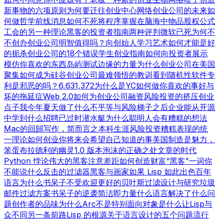
新事物的六项原则
为何要迁往创业中心
网络创业公司的未来
如
何做哲学
前线消息
如何不死
将程序掌握在脑海中
物品
股权公式
工会的另一种理论
黑客的投资者指南
两种评判
微软已死
为何不
不创办创业公司
明智值得吗？
向创始人学习
艺术如何才能是好
的
扼杀创业公司的18个错误
学生创业指南
如何向投资者展示
模仿你喜欢的东西
岛屿测试
边缘的力量
为什么创业公司在美国
聚集
如何成为硅谷
创业公司最难领悟的教训
看到随机性
软件专
利是邪恶的吗？
6,631,372
为什么是YC
如何做你喜欢的事
好与
坏的拖延症
Web 2.0
如何为创业公司融资
风险投资的挤压
创业
点子
我今年夏天做了什么
不平等与风险
梯子之后
企业能从开源
中学到什么
招聘已过时
潜水艇
为什么聪明人会有糟糕的想法
Mac的回歸
写作，简而言之
本科生涯
风险投资糟糕表现的统
一理论
如何创业
你将来会希望自己知道的事
美国制造
是魅力，
笨蛋
布拉德利的幽灵
1.0 版本
泡沫的正确之处
文章的时代
Python 悖论
伟大的黑客
注意差距
如何创造财富
“黑客”一词
你
不能说什么
反击的过滤器
黑客与画家
如果 Lisp 如此出色
百年
语言
为什么书呆子不受欢迎
更好的贝叶斯过滤
设计与研究
垃圾
邮件过滤方案
书呆子的逆袭
简洁即力量
什么语言解决了什么问
题
创作者的品味
为什么Arc不是特别面向对象
是什么让Lisp与
众不同
另一条前路
Lisp 的根源
关于语言设计的五个问题
流行