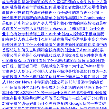
成为专家
你是如何知道的
致命的紧缩
刻薄的人会失败
创业之前
如何融资
投资者羊群效应
如何说服投资者
做那些无法规模化的
事情
创业投资趋势
如何获得创业点子
硬件的复兴
创业公司 =
增长
黑天鹅养殖
我的待办清单之首
写作与演讲
Y Combinator
是如何起步的
定义财产
令人恐惧的雄心勃勃的创业想法
致足智
多谋者的一言
苦活盲视
快照：Viaweb，1998年6月
为什么创
业中心有效
专利承诺
主题：Airbnb
创始人控制权
平板电脑
我
们在创始人身上寻找什么
新的融资格局
硅谷游览指南
高分辨率
融资
雅虎发生了什么
创业融资的未来
成瘾性的加速
你脑海中的
首要想法
如何失去时间和金钱
有机的创业点子
Apple 的错误
创业公司究竟是什么样的
说服或发现
后媒介出版
N件事列表
决
心的剖析
Kate 在硅谷看到了什么
赛格威的问题
拉面盈利
创造
者日程，管理者日程
一场地域性的革命？
为什么Twitter是件
大事
创始人签证
五位创始人
坚持不懈地寻找资源
如何成为一名
天使投资人
为什么电视输了
你能买一个硅谷吗？也许可以。
我
从 Hacker News 中学到的
创业公司的13句话
保持你的身份
小巧
后资历时代
风险投资会成为经济衰退的牺牲品吗？
高分辨
率社会
“艺术家交付”的另一半
为什么要在经济不景气时创业
筹
款生存指南
风险共担型公司管理公司
城市与雄心
断开分心
我们
对孩子撒的谎
做好事
为什么没有更多的 Google
我的一些英雄
如何不同意
你不应该有个老板
一种新的创业生物
网络喷子
创造