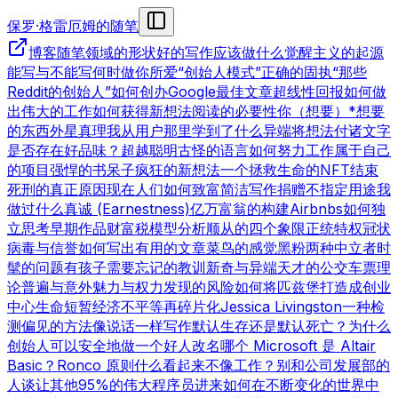
保罗·格雷厄姆的随笔
博客
随笔领域的形状
好的写作
应该做什么
觉醒主义的起源
能写与不能写
何时做你所爱
“创始人模式”
正确的固执
“那些
Reddit的创始人”
如何创办Google
最佳文章
超线性回报
如何做
出伟大的工作
如何获得新想法
阅读的必要性
你（想要）*想要
的东西
外星真理
我从用户那里学到了什么
异端
将想法付诸文字
是否存在好品味？
超越聪明
古怪的语言
如何努力工作
属于自己
的项目
强悍的书呆子
疯狂的新想法
一个拯救生命的NFT
结束
死刑的真正原因
现在人们如何致富
简洁写作
捐赠不指定用途
我
做过什么
真诚 (Earnestness)
亿万富翁的构建
Airbnbs
如何独
立思考
早期作品
财富税模型分析
顺从的四个象限
正统特权
冠状
病毒与信誉
如何写出有用的文章
菜鸟的感觉
黑粉
两种中立者
时
髦的问题
有孩子
需要忘记的教训
新奇与异端
天才的公交车票理
论
普遍与意外
魅力与权力
发现的风险
如何将匹兹堡打造成创业
中心
生命短暂
经济不平等
再碎片化
Jessica Livingston
一种检
测偏见的方法
像说话一样写作
默认生存还是默认死亡？
为什么
创始人可以安全地做一个好人
改名
哪个 Microsoft 是 Altair
Basic？
Ronco 原则
什么看起来不像工作？
别和公司发展部的
人谈
让其他95%的伟大程序员进来
如何在不断变化的世界中