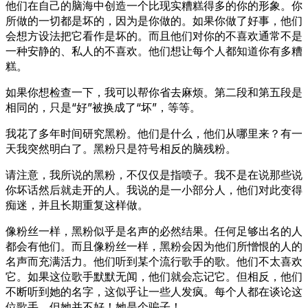
他们在自己的脑海中创造一个比现实糟糕得多的你的形象。你
所做的一切都是坏的，因为是你做的。如果你做了好事，他们
会想方设法把它看作是坏的。而且他们对你的不喜欢通常不是
一种安静的、私人的不喜欢。他们想让每个人都知道你有多糟
糕。
如果你想检查一下，我可以帮你省去麻烦。第二段和第五段是
相同的，只是“好”被换成了“坏”，等等。
我花了多年时间研究黑粉。他们是什么，他们从哪里来？有一
天我突然明白了。黑粉只是符号相反的脑残粉。
请注意，我所说的黑粉，不仅仅是指喷子。我不是在说那些说
你坏话然后就走开的人。我说的是一小部分人，他们对此变得
痴迷，并且长期重复这样做。
像粉丝一样，黑粉似乎是名声的必然结果。任何足够出名的人
都会有他们。而且像粉丝一样，黑粉会因为他们所憎恨的人的
名声而充满活力。他们听到某个流行歌手的歌。他们不太喜欢
它。如果这位歌手默默无闻，他们就会忘记它。但相反，他们
不断听到她的名字，这似乎让一些人发疯。每个人都在谈论这
位歌手，但她并不好！她是个骗子！