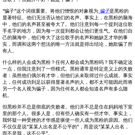
“骗子”这个词很重要。将他们憎恨的对象视为
骗子
是黑粉的
显著特征。他们无法否认他们的名声。事实上，在黑粉的脑海
中，他们的名声甚至被夸大了。他们注意到每一个提到这位歌
手名字的地方，因为每一次提到都会让他们更生气。在他们自
己的脑海中，他们夸大了这位歌手的名声和她缺乏才华的事
实，而调和这两个想法的唯一方法就是得出结论，她欺骗了所
有人。
什么样的人会成为黑粉？任何人都会成为黑粉吗？我不确定这
一点，但我注意到了一些模式。黑粉通常是特定意义上的失败
者：虽然他们偶尔有才华，但他们从未取得过什么成就。事实
上，任何成功到足以获得显著名声的人，都不太可能因此而将
另一个名人视为骗子，因为任何名人都会知道名声有多么随
机。
但黑粉并不总是彻底的失败者。他们并不总是住在妈妈地下室
里的那个人。很多人是，但有些人确实有一些才华。事实上，
我怀疑一种受挫的才华感是驱使一些人成为黑粉的原因。他们
不仅仅是说“某某人出名是不公平的”，而是说“某某人出名，
而不是我，这不公平”。