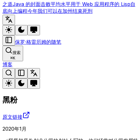
之道
Java 的封面
击败平均水平
用于 Web 应用程序的 Lisp
自
底向上编程
今年我们可以在加州结束死刑
保罗·格雷厄姆的随笔
搜索
⌘
K
博客
黑粉
原文链接
2020年1月